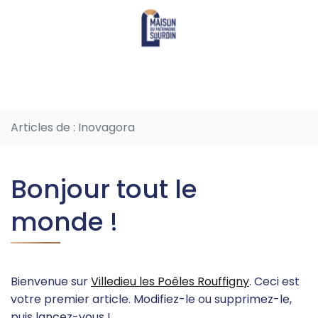
Aller
au
contenu
Articles de : Inovagora
Bonjour tout le
monde !
Bienvenue sur
Villedieu les Poêles Rouffigny
. Ceci est
votre premier article. Modifiez-le ou supprimez-le,
puis lancez-vous !